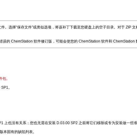
择“保存文件”或类似选项，将该补丁下载至您硬盘上的空子目录。对于 ZIP 文档，需
hemStation 软件修订版，可能会使您的 ChemStation 软件和 ChemStatio
软件包。
0 SP1。
0 SP1 上也没有关系；您也无需在安装 D.03.00 SP2 之前将它们移除或专为安装做一些
，找到该版本固有的缺陷列表。