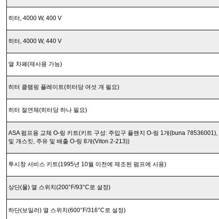
히터, 4000 W, 400 V
히터, 4000 W, 440 V
열 차폐(재사용 가능)
히터 클램핑 플레이트(히터당 여섯 개 필요)
히터 절연체(히터당 하나 필요)
ASA 펌프용 교체 O-링 키트(키트 구성: 주입구 플랜지 O-링 1개(buna 78536001), 
및 개스킷, 주유 및 배출 O-링 8개(Viton 2-213))
투시창 서비스 키트(1995년 10월 이전에 제조된 펌프에 사용)
상단(물) 열 스위치(200°F/93°C로 설정)
하단(보일러) 열 스위치(600°F/316°C로 설정)