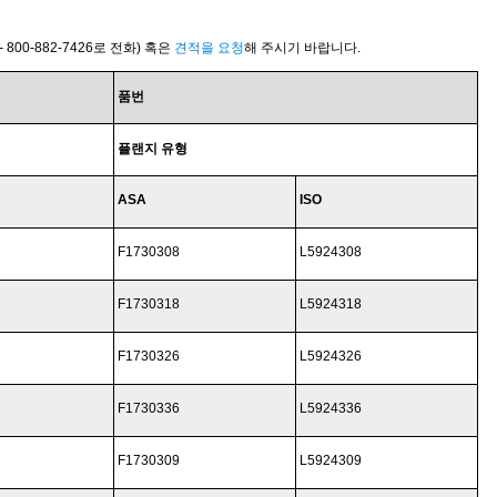
800-882-7426로 전화) 혹은
견적을 요청
해 주시기 바랍니다.
품번
플랜지 유형
ASA
ISO
F1730308
L5924308
F1730318
L5924318
F1730326
L5924326
F1730336
L5924336
F1730309
L5924309