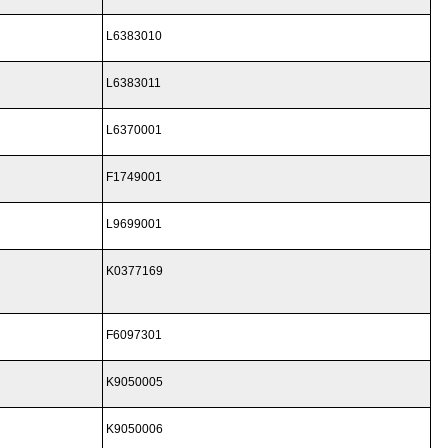
L6383010
L6383011
L6370001
F1749001
L9699001
K0377169
F6097301
K9050005
K9050006