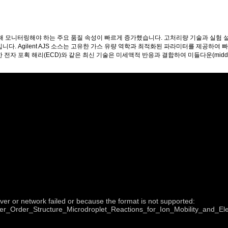
위해 모니터링해야 하는 주요 품질 속성이 빠르게 증가했습니다. 고처리량 기술과 실험 
. Agilent AJS 소스는 고유한 가스 유량 역학과 최적화된 파라미터를 제공하여 빠
전자 포획 해리(ECD)와 같은 최신 기술은 미세액적 반응과 결합하여 미들다운(middl
ver or network failed or because the format is not supported:
gher_Order_Structure_Microdroplet_Reactions_for_Ion_Mobility_and_E